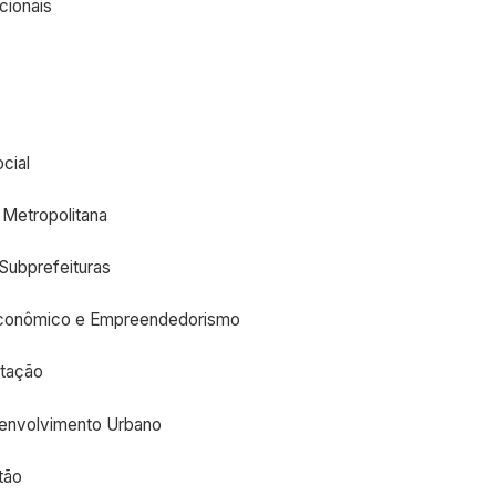
cionais
cial
 Metropolitana
 Subprefeituras
 Econômico e Empreendedorismo
itação
senvolvimento Urbano
tão