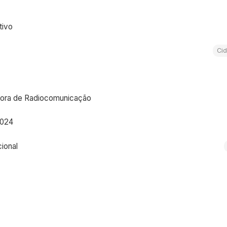
tivo
Ci
sora de Radiocomunicação
2024
ional