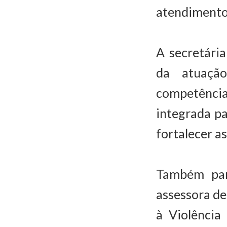
atendimento 
A secretári
da atuação
competênci
integrada pa
fortalecer as
Também part
assessora de
à Violência