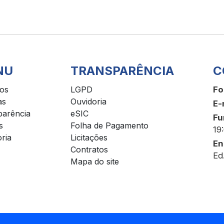
NU
TRANSPARÊNCIA
C
ços
LGPD
Fo
as
Ouvidoria
E-
parência
eSIC
Fu
s
Folha de Pagamento
19
ria
Licitações
En
Contratos
Ed
Mapa do site