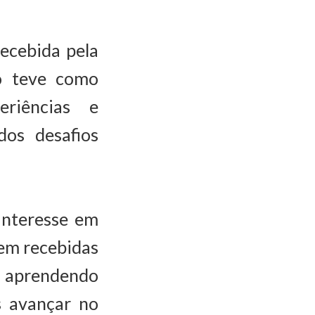
recebida pela
ro teve como
eriências e
dos desafios
interesse em
bem recebidas
e aprendendo
s avançar no