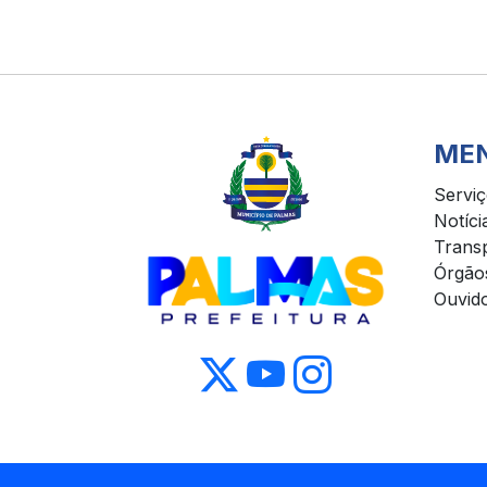
ME
Servi
Notíci
Trans
Órgão
Ouvido