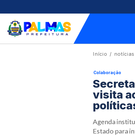
Início
notícias
Colaboração
Secreta
visita 
polític
Agenda instit
Estado para in