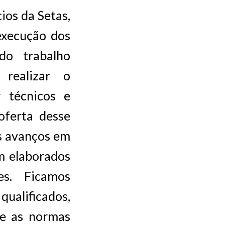
ios da Setas,
execução dos
do trabalho
 realizar o
 técnicos e
oferta desse
os avanços em
m elaborados
es. Ficamos
ualificados,
 e as normas