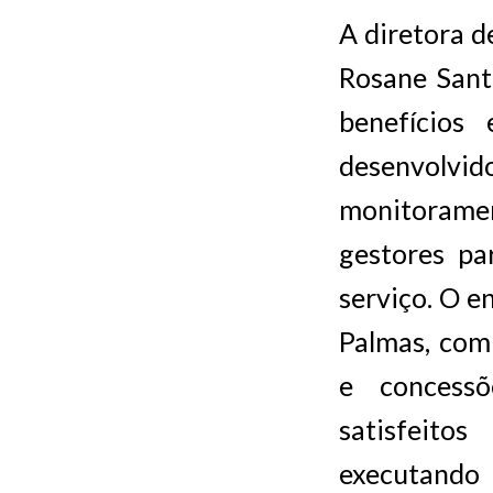
A diretora d
Rosane Sant
benefícios
desenvolvi
monitorame
gestores pa
serviço. O e
Palmas, com
e concessõ
satisfeitos
executando 