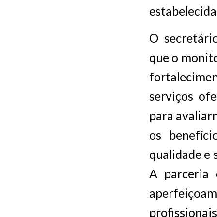
estabelecidas
O secretári
que o monito
fortalecime
serviços of
para avaliar
os benefíc
qualidade e s
A parceria
aperfeiço
profissionais