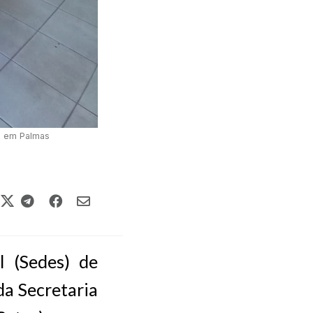
is em Palmas
l (Sedes) de
 da Secretaria