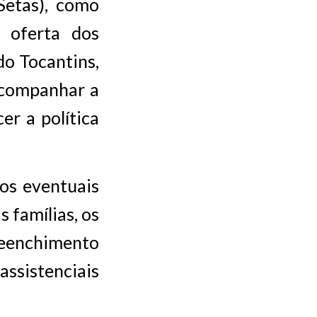
Setas), como
 oferta dos
do Tocantins,
acompanhar a
er a política
ios eventuais
s famílias, os
reenchimento
assistenciais