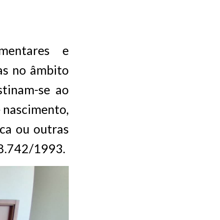
ementares e
das no âmbito
stinam-se ao
e nascimento,
ica ou outras
º 8.742/1993.