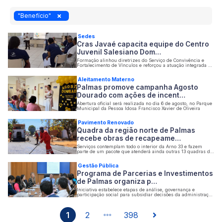
"Benefício"
Sedes
Cras Javaé capacita equipe do Centro
Juvenil Salesiano Dom…
Formação alinhou diretrizes do Serviço de Convivência e
Fortalecimento de Vínculos e reforçou a atuação integrada da
rede socioassistencial no território
Aleitamento Materno
Palmas promove campanha Agosto
Dourado com ações de incent…
Abertura oficial será realizada no dia 6 de agosto, no Parque
Municipal da Pessoa Idosa Francisco Xavier de Oliveira
Pavimento Renovado
Quadra da região norte de Palmas
recebe obras de recapeame…
Serviços contemplam todo o interior da Arno 33 e fazem
parte de um pacote que atenderá ainda outras 13 quadras do
Plano Diretor
Gestão Pública
Programa de Parcerias e Investimentos
de Palmas organiza p…
Iniciativa estabelece etapas de análise, governança e
participação social para subsidiar decisões da administração
municipal
1
2
398