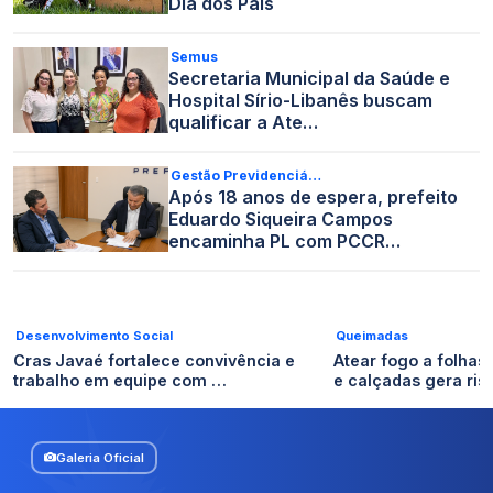
Dia dos Pais
Semus
Secretaria Municipal da Saúde e
Hospital Sírio-Libanês buscam
qualificar a Ate…
Gestão Previdenciá…
Após 18 anos de espera, prefeito
Eduardo Siqueira Campos
encaminha PL com PCCR…
Desenvolvimento Social
Queimadas
Cras Javaé fortalece convivência e
Atear fogo a folhas
trabalho em equipe com …
e calçadas gera ri
Galeria Oficial