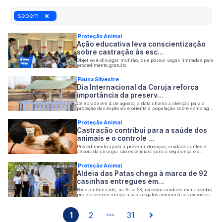
sebem
Proteção Animal
Ação educativa leva conscientização
sobre castração às esc…
Objetivo é divulgar mutirão, que possui vagas limitadas para
procedimento gratuito
Fauna Silvestre
Dia Internacional da Coruja reforça
importância da preserv…
Celebrada em 4 de agosto, a data chama a atenção para a
proteção das espécies e orienta a população sobre como agir
ao encontrar esses animais
Proteção Animal
Castração contribui para a saúde dos
animais e o controle …
Procedimento ajuda a prevenir doenças; cuidados antes e
depois da cirurgia são essenciais para a segurança e a
recuperação dos animais
Proteção Animal
Aldeia das Patas chega à marca de 92
casinhas entregues em…
Beco da Amizade, na Arso 53, recebeu unidade mais recebe;
projeto oferece abrigo a cães e gatos comunitários expostos à
chuva, ao frio e ao calor intenso
1
2
31