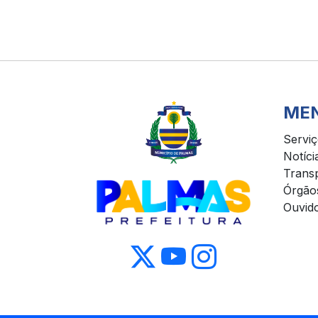
ME
Servi
Notíci
Trans
Órgão
Ouvido