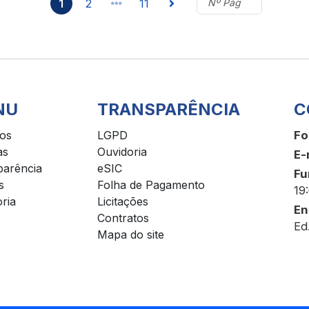
1
2
11
NU
TRANSPARÊNCIA
C
ços
LGPD
Fo
as
Ouvidoria
E-
parência
eSIC
Fu
s
Folha de Pagamento
19
ria
Licitações
En
Contratos
Ed
Mapa do site