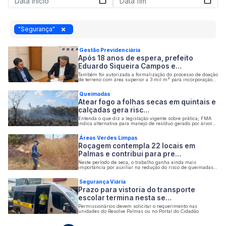
"Segurança"
Gestão Previdenciária
Após 18 anos de espera, prefeito
Eduardo Siqueira Campos e…
Também foi autorizada a formalização do processo de doação
de terreno com área superior a 3 mil m² para incorporação
ao patrimônio do instituto
Queimadas
Atear fogo a folhas secas em quintais e
calçadas gera risc…
Entenda o que diz a legislação vigente sobre prática; FMA
indica alternativa para manejo de resíduo gerado por árvores
como ipê
Áreas Verdes Limpas
Roçagem contempla 22 locais em
Palmas e contribui para pre…
Neste período de seca, o trabalho ganha ainda mais
importância por auxiliar na redução do risco de queimadas
em áreas urbanas
Segurança Viária
Prazo para vistoria do transporte
escolar termina nesta se…
Permissionários devem solicitar o requerimento nas
unidades do Resolve Palmas ou no Portal do Cidadão