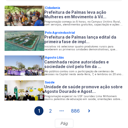
Cidadania
Prefeitura de Palmas leva ação
Mulheres em Movimento à Vil…
Programação começa às 8 horas, no Campus Unitins Rural,
com serviços, atendimentos gratuitos, capacitação e ações de
saúde para a comunidade
Polo Agroindustrial
Prefeitura de Palmas lança edital da
primeira fase de impl…
Iniciativa irá selecionar quatro produtores rurais para
receberem as primeiras unidades demonstrativas, que
funcionarão como espaços de inovação e capacitação
Agosto Lilás
Caminhada reúne autoridades e
sociedade civil pelo fim da …
Ato público contou com a participação de centenas de
pessoas na Capital nesta sexta-feira, 7, e lembrou os 20 anos
da Lei Maria da Penha, sancionada em 7 de agosto de 2006
Saúde
Unidade de saúde promove ação sobre
Agosto Dourado e Agost…
Programação especial na USF Laurides Lima Milhomem
reuniu palestras de educação em saúde, orientações sobre
amamentação, direitos das mulheres e enfrentamento à
violência doméstica
1
2
886