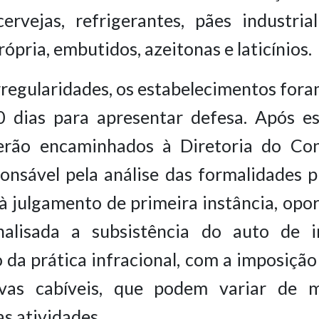
cervejas, refrigerantes, pães industria
ópria, embutidos, azeitonas e laticínios.
rregularidades, os estabelecimentos for
0 dias para apresentar defesa. Após es
erão encaminhados à Diretoria do Co
onsável pela análise das formalidades p
à julgamento de primeira instância, op
nalisada a subsistência do auto de i
 da prática infracional, com a imposiçã
ivas cabíveis, que podem variar de 
s atividades.