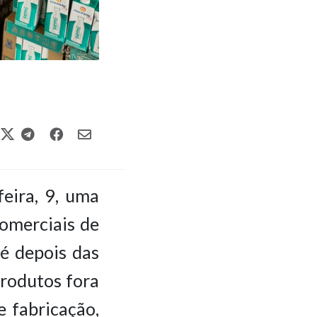
eira, 9, uma
comerciais de
té depois das
produtos fora
 fabricação,