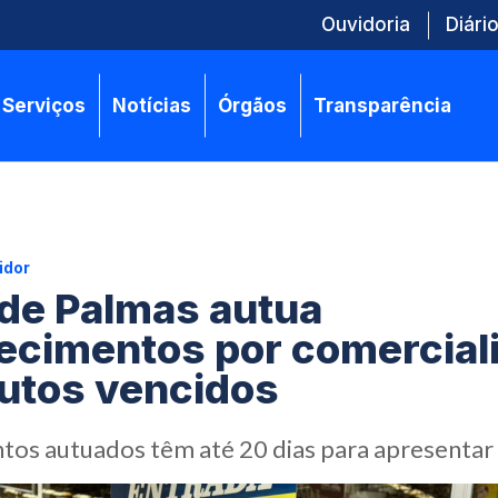
Ouvidoria
Diário
Serviços
Notícias
Órgãos
Transparência
idor
de Palmas autua
ecimentos por comercial
utos vencidos
tos autuados têm até 20 dias para apresentar