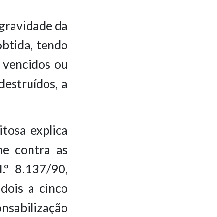
 gravidade da
obtida, tendo
s vencidos ou
estruídos, a
tosa explica
me contra as
.º 8.137/90,
dois a cinco
onsabilização