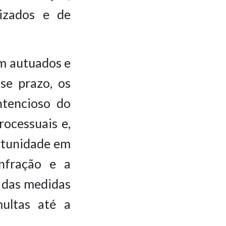
lizados e de
am autuados e
se prazo, os
ntencioso do
rocessuais e,
ortunidade em
nfração e a
o das medidas
multas até a