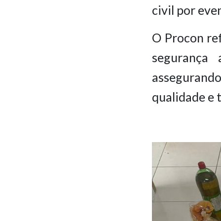
civil por ev
O Procon ref
segurança 
assegurand
qualidade e 