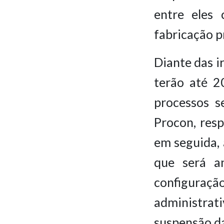
entre eles 
fabricação pr
Diante das i
terão até 2
processos s
Procon, resp
em seguida, 
que será a
configuração
administrat
suspensão da