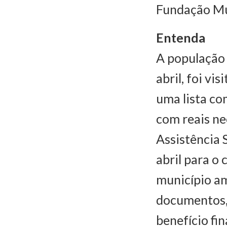
Fundação Mu
Entenda
A população 
abril, foi vi
uma lista co
com reais n
Assistência 
abril para o
município a
documentos, 
benefício fi