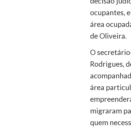
decisão judi
ocupantes, e
área ocupada
de Oliveira.
O secretário
Rodrigues, d
acompanhado
área particu
empreenderam
migraram par
quem necessi