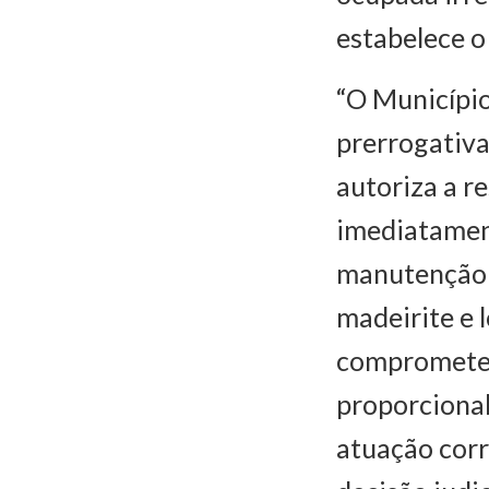
estabelece o
“O Município
prerrogativa
autoriza a r
imediatament
manutenção d
madeirite e 
compromete a
proporcional
atuação corr