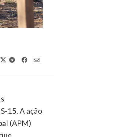
as
NS-15. A ação
pal (APM)
 que