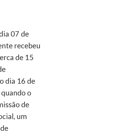
dia 07 de
mente recebeu
cerca de 15
de
o dia 16 de
, quando o
missão de
ocial, um
 de