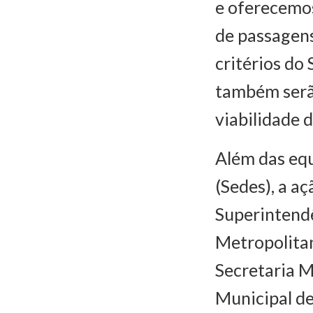
e oferecemos
de passagens
critérios do
também serão
viabilidade 
Além das equ
(Sedes), a a
Superintendê
Metropolitan
Secretaria M
Municipal d