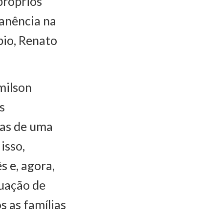
próprios
anência na
pio, Renato
milson
s
das de uma
isso,
 e, agora,
tuação de
s as famílias