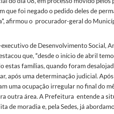
cial do dia 08, em processo movido pelos 
m que foi negado o pedido deles de perm
”, afirmou o procurador-geral do Municí
-executivo de Desenvolvimento Social, A
estacou que, “desde o início de abril temo
 estas famílias, quando foram desaloja
lar, após uma determinação judicial. Após 
 uma ocupação irregular no final do mês
a outra área. A Prefeitura entende a si
ta de moradia e, pela Sedes, já abordamo