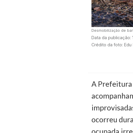
Desmobilização de barr
Data da publicação:
Crédito da foto: Edu
A Prefeitura 
acompanhame
improvisadas
ocorreu dur
ocupada irr