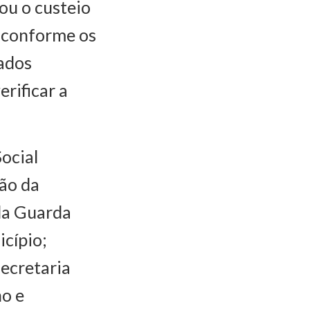
 ou o custeio
, conforme os
dados
rificar a
ocial
ção da
 da Guarda
cípio;
Secretaria
o e