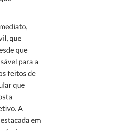
imediato,
il, que
desde que
sável para a
s feitos de
ular que
osta
etivo. A
 destacada em