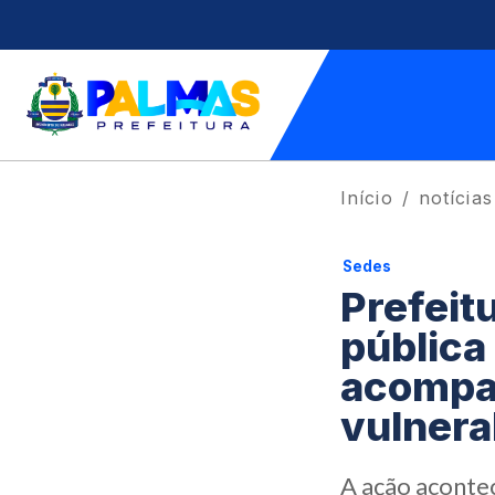
Início
notícias
Sedes
Prefeit
pública
acompan
vulnera
A ação aconte