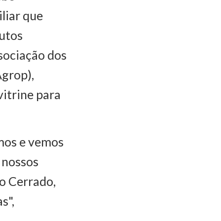
liar que
dutos
ssociação dos
Agrop),
itrine para
amos e vemos
 nossos
o Cerrado,
s",