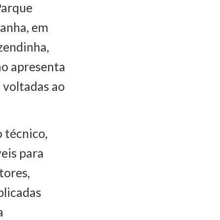
 Parque
anha, em
azendinha,
ão apresenta
s voltadas ao
 técnico,
veis para
tores,
plicadas
a