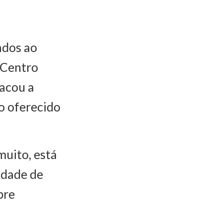
ados ao
 Centro
tacou a
o oferecido
muito, está
idade de
bre