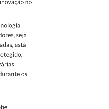
 inovação no
nologia.
ores, seja
adas, está
rotegido,
várias
durante os
ebe