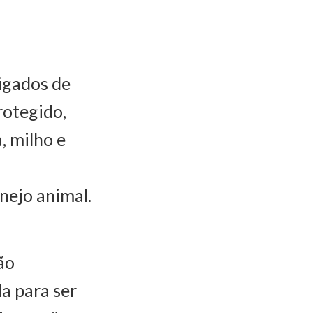
rigados de
rotegido,
, milho e
nejo animal.
ão
a para ser