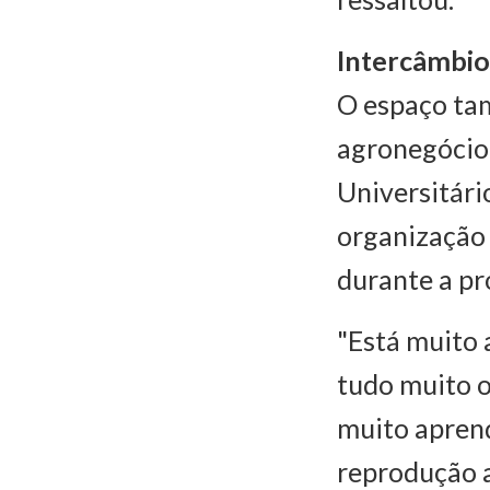
Intercâmbi
O espaço tam
agronegócio.
Universitári
organização 
durante a p
"Está muito 
tudo muito o
muito apren
reprodução a