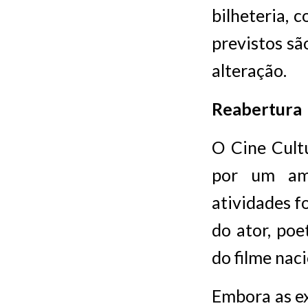
bilheteria, 
previstos sã
alteração.
Reabertura
O Cine Cult
por um amp
atividades f
do ator, poe
do filme nac
Embora as e