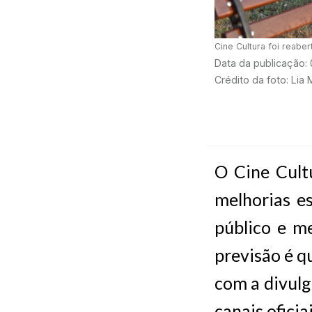
Cine Cultura foi reab
Data da publicação:
Crédito da foto: Lia 
O Cine Cult
melhorias es
público e me
previsão é q
com a divulg
canais oficia