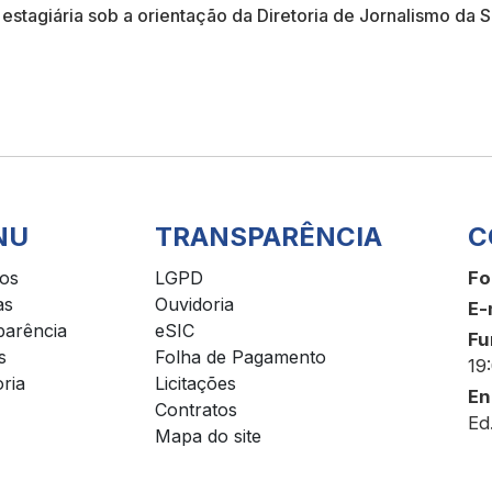
- estagiária sob a orientação da Diretoria de Jornalismo da
NU
TRANSPARÊNCIA
C
ços
LGPD
Fo
as
Ouvidoria
E-
parência
eSIC
Fu
s
Folha de Pagamento
19
ria
Licitações
En
Contratos
Ed
Mapa do site