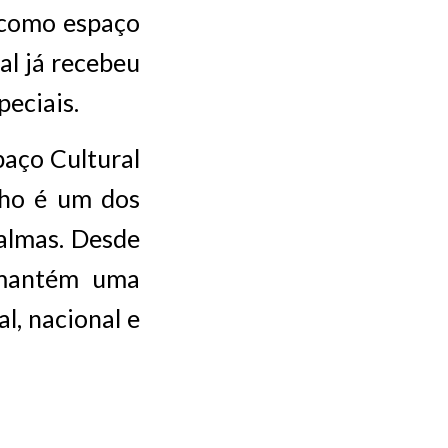
 como espaço
al já recebeu
peciais.
aço Cultural
nho é um dos
Palmas. Desde
 mantém uma
l, nacional e