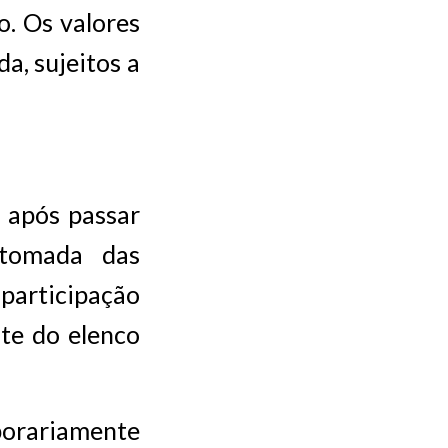
o. Os valores
a, sujeitos a
 após passar
etomada das
 participação
nte do elenco
porariamente