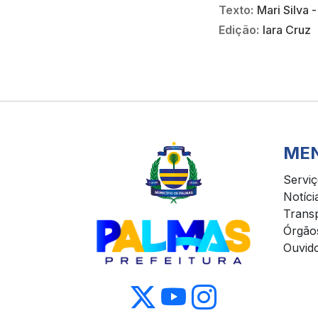
Texto:
Mari Silva 
Edição:
Iara Cruz
ME
Servi
Notíci
Trans
Órgão
Ouvido