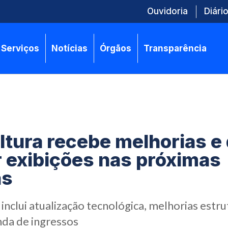
Ouvidoria
Diário
Serviços
Notícias
Órgãos
Transparência
ltura recebe melhorias e
 exibições nas próximas
as
nclui atualização tecnológica, melhorias estru
nda de ingressos