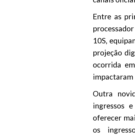
Entre as pri
processador
10S, equipa
projeção dig
ocorrida em
impactaram o
Outra novi
ingressos 
oferecer mai
os ingress