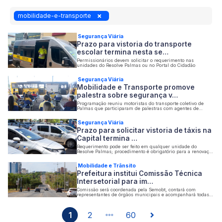
mobilidade-e-transporte
Segurança Viária
Prazo para vistoria do transporte
escolar termina nesta se…
Permissionários devem solicitar o requerimento nas
unidades do Resolve Palmas ou no Portal do Cidadão
Segurança Viária
Mobilidade e Transporte promove
palestra sobre segurança v…
Programação reuniu motoristas do transporte coletivo de
Palmas que participaram de palestras com agentes de
trânsito e com o superintendente de Acessibilidade
Segurança Viária
Prazo para solicitar vistoria de táxis na
Capital termina …
Requerimento pode ser feito em qualquer unidade do
Resolve Palmas; procedimento é obrigatório para a renovação
do alvará
Mobilidade e Trânsito
Prefeitura institui Comissão Técnica
Intersetorial para im…
Comissão será coordenada pela Semobt, contará com
representantes de órgãos municipais e acompanhará todas
as etapas de execução dos Trechos 1 e 2 do projeto
1
2
60