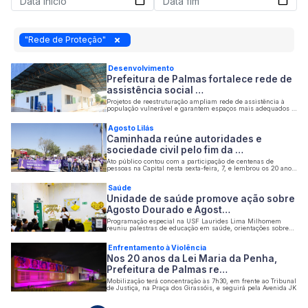
"Rede de Proteção"
Desenvolvimento
Prefeitura de Palmas fortalece rede de
assistência social …
Projetos de reestruturação ampliam rede de assistência à
população vulnerável e garantem espaços mais adequados e
acessíveis
Agosto Lilás
Caminhada reúne autoridades e
sociedade civil pelo fim da …
Ato público contou com a participação de centenas de
pessoas na Capital nesta sexta-feira, 7, e lembrou os 20 anos
da Lei Maria da Penha, sancionada em 7 de agosto de 2006
Saúde
Unidade de saúde promove ação sobre
Agosto Dourado e Agost…
Programação especial na USF Laurides Lima Milhomem
reuniu palestras de educação em saúde, orientações sobre
amamentação, direitos das mulheres e enfrentamento à
violência doméstica
Enfrentamento à Violência
Nos 20 anos da Lei Maria da Penha,
Prefeitura de Palmas re…
Mobilização terá concentração às 7h30, em frente ao Tribunal
de Justiça, na Praça dos Girassóis, e seguirá pela Avenida JK