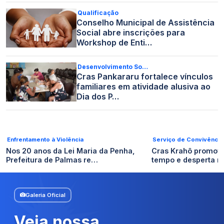
Qualificação
Conselho Municipal de Assistência
Social abre inscrições para
Workshop de Enti…
Desenvolvimento So…
Cras Pankararu fortalece vínculos
familiares em atividade alusiva ao
Dia dos P…
Enfrentamento à Violência
Serviço de Convivência
Nos 20 anos da Lei Maria da Penha,
Cras Krahô promov
Prefeitura de Palmas re…
tempo e desperta 
Galeria Oficial
Veja nossa