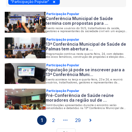
"Participação Popular"
Participação Popular
Conferência Municipal de Saúde
termina com propostas para …
Evento reúne usuários do SUS, trabalhadores da saúde,
gestores e representantes da sociedade civil em um espaço
democrático de discussão e construção coletiva
Participação popular
13ª Conferência Municipal de Saúde de
Palmas tem abertura …
Programação continua nesta quarta-feira, 24, com debates
dos eixos temáticos, construção de propostas e eleição dos
delegados para a etapa estadual
Participação Popular
População já pode se inscrever para a
13ª Conferência Muni…
Evento acontece na terça e quarta-feira, 23 e 24, e reunirá
usuários, trabalhadores, gestores e representantes da
sociedade civil para debater o fortalecimento do SUS
Participação Popular
Pré-Conferência de Saúde reúne
moradores da região sul de …
Contribuições apresentadas durante o encontro serão
consolidadas e debatidas na 13ª Conferência Municipal de
Saúde, nos dias 23 e 24 de junho
1
2
29