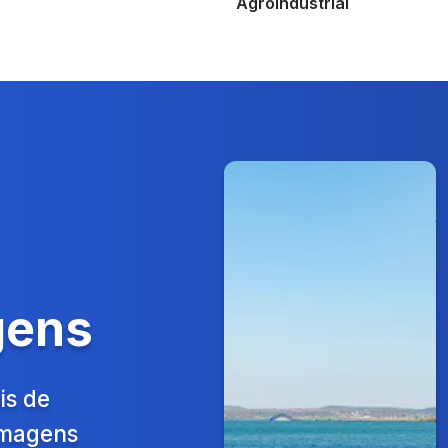
Agroindustrial
gens
is de
 Imagens