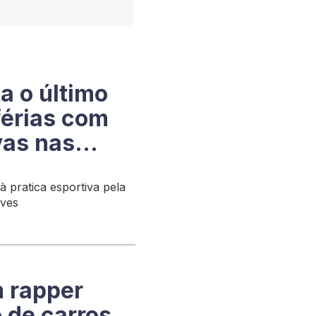
a o último
férias com
vas nas
 pratica esportiva pela
uves
 rapper
 de carros