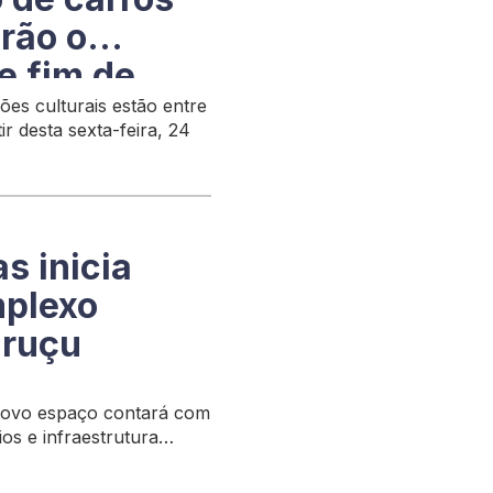
rão o
e fim de
ções culturais estão entre
ir desta sexta-feira, 24
s inicia
mplexo
aruçu
novo espaço contará com
ios e infraestrutura
to