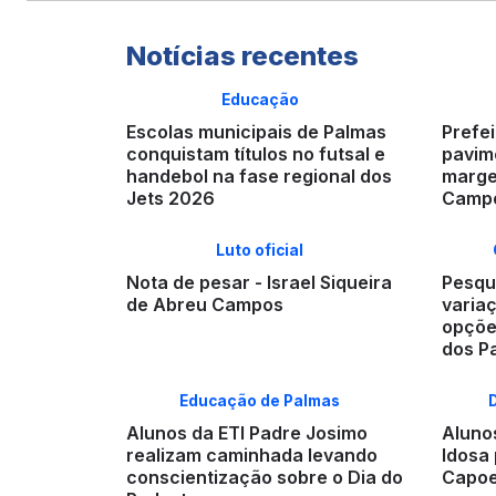
Notícias recentes
Educação
Escolas municipais de Palmas
Prefei
conquistam títulos no futsal e
pavime
handebol na fase regional dos
marge
Jets 2026
Campo
Luto oficial
Nota de pesar - Israel Siqueira
Pesqui
de Abreu Campos
varia
opçõe
dos P
Educação de Palmas
Alunos da ETI Padre Josimo
Aluno
realizam caminhada levando
Idosa 
conscientização sobre o Dia do
Capoe