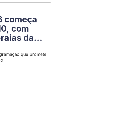
26 começa
10, com
raias da
rogramação que promete
ho