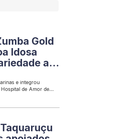
Zumba Gold
oa Idosa
dariedade ao
rinas e integrou
 Hospital de Amor de
e Taquaruçu
s apoiados