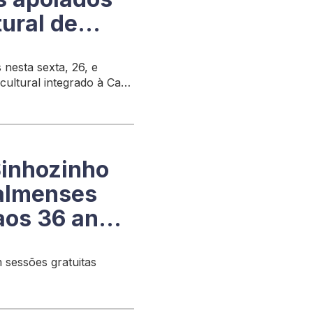
ural de
 nesta sexta, 26, e
ultural integrado à Casa
Sinhozinho
almenses
os 36 anos
 sessões gratuitas