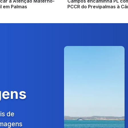
ficar a Atenção Materno-
Campos encaminha PL co
il em Palmas
PCCR do Previpalmas à C
gens
is de
 Imagens