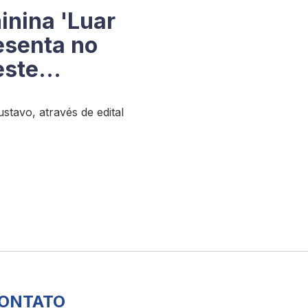
inina 'Luar
esenta no
este
stavo, através de edital
ONTATO