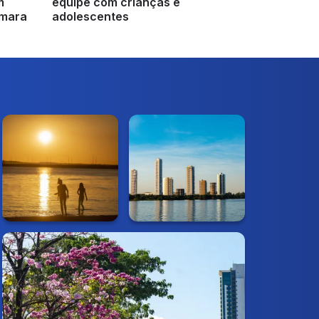
m
equipe com crianças e
âmara
adolescentes